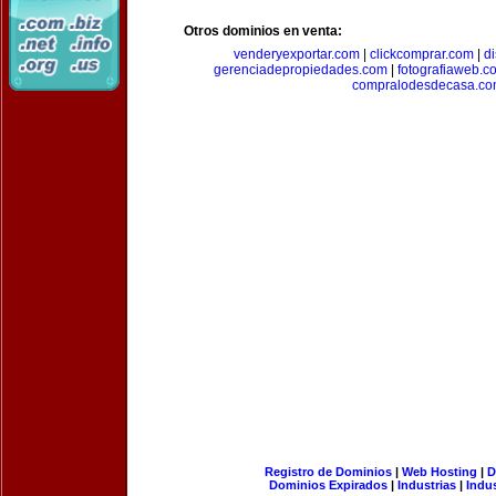
Otros dominios en venta:
venderyexportar.com
|
clickcomprar.com
|
di
gerenciadepropiedades.com
|
fotografiaweb.c
compralodesdecasa.co
Registro de Dominios
|
Web Hosting
|
D
Dominios Expirados
|
Industrias
|
Indu