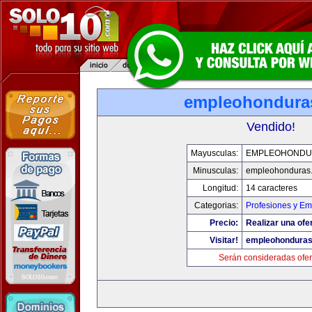
empleohondura
Vendido!
Mayusculas:
EMPLEOHONDU
Minusculas:
empleohonduras
Longitud:
14 caracteres
Categorias:
Profesiones y E
Precio:
Realizar una ofe
Visitar!
empleohondura
Serán consideradas ofer