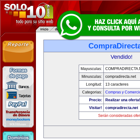
CompraDirecta
Vendido!
Mayusculas:
COMPRADIRECTA.
Minusculas:
compradirecta.net
Longitud:
13 caracteres
Categorias:
Compras y Comercio
Precio:
Realizar una oferta
Visitar!
compradirecta.net
Serán consideradas ofer